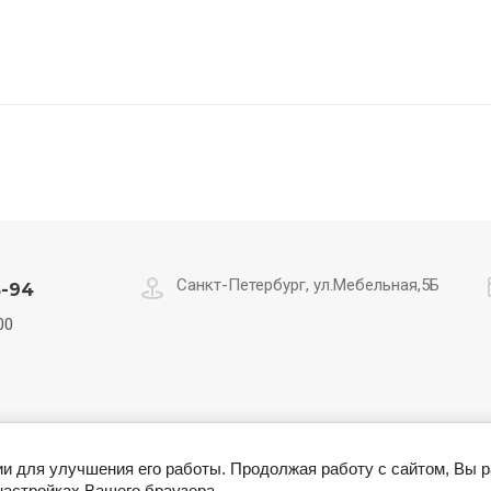
Санкт-Петербург, ул.Мебельная,5Б
8-94
00
ют сервис"
Цвет мебели "М-сервис"
Цвет мебели "Волхо
ии для улучшения его работы. Продолжая работу с сайтом, Вы 
настройках Вашего браузера.