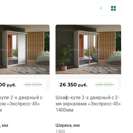
00
26 350
26 930
28 950
руб.
руб.
упе 2-х дверный с
Шкаф-купе 2-х дверный с 2-
ом «Экспресс-45»
мя зеркалами «Экспресс-45»
м
1400мм
, мм
Ширина, мм
1400