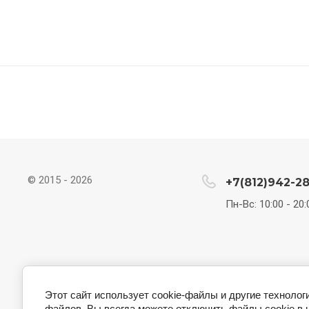
© 2015 - 2026
+7(812)942-2
Пн-Вс: 10:00 - 20:
Гарантия
Используемая фурнитура
Цвет мебели "У
Этот сайт использует cookie-файлы и другие технолог
Цвет мебели "София"
файлов. Вы всегда можете отключить файлы cookie в 