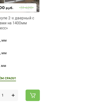
00
31 420
руб.
упе 2-х дверный с
ами на 1400мм
есс»
, мм
, мм
, мм
ЁМ СРАЗУ!