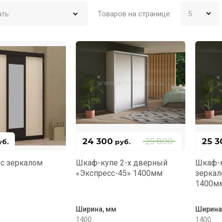
ть:
Товаров на странице:
24 300
25 3
25 800
б.
руб.
с зеркалом
Шкаф-купе 2-х дверный
Шкаф-к
«Экспресс-45» 1400мм
зеркал
1400м
Ширина, мм
Ширина
1400
1400