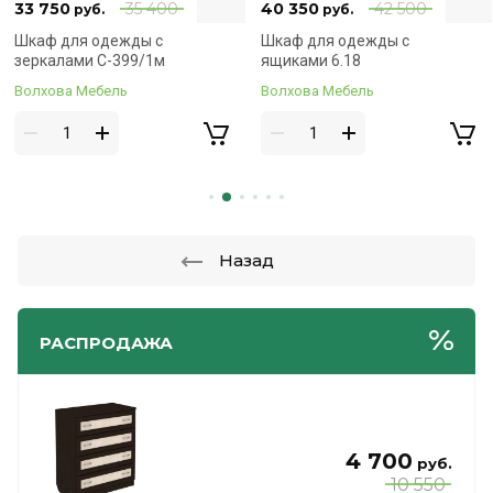
40 350
42 500
42 650
44 800
руб.
руб.
Соберём сразу!
Соберём сразу!
Шкаф для одежды с
Шкаф для одежды с
Привезём бесплатно!
Привезём бесплатно!
ящиками 6.18
ящиками и зеркалами 6.19
Волхова Мебель
Волхова Мебель
Назад
РАСПРОДАЖА
4 700
руб.
10 550