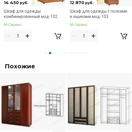
12 870
21 300
руб.
руб.
Соберём сразу!
Соберём сразу!
Шкаф для одежды с полками
Шкаф 3-х створчатый с
и ящиками мод-103
зеркалом мод-105
М-Сервис
М-Сервис
Похожие